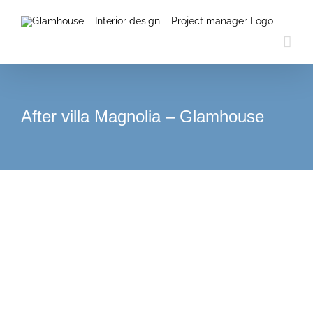
Passer
au
contenu
After villa Magnolia – Glamhouse