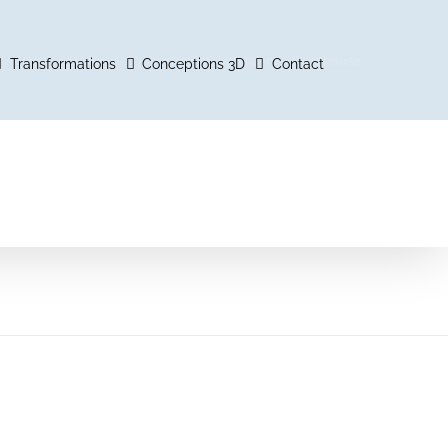
Accueil
Home
Conception 3D bathroom – Glamhouse
Transformations
Conceptions 3D
Contact