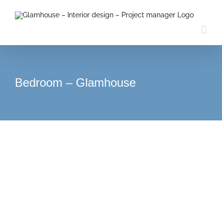
Passer
au
contenu
Bedroom – Glamhouse