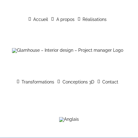
Passer
au
Accueil
A propos
Réalisations
contenu
Transformations
Conceptions 3D
Contact