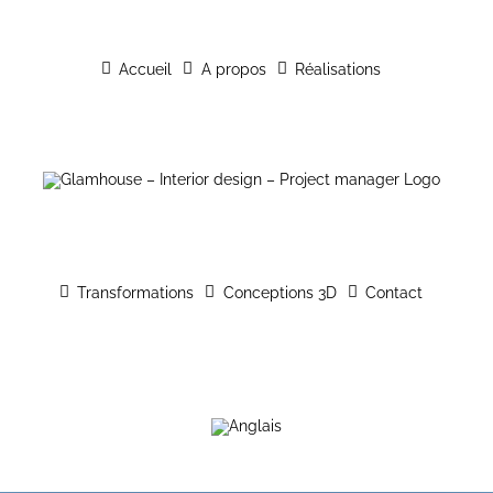
Passer
au
Accueil
A propos
Réalisations
contenu
Transformations
Conceptions 3D
Contact