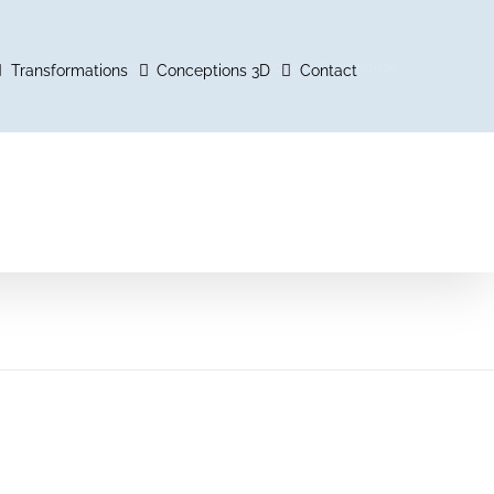
Accueil
Home
Kitchen – Glamhouse
Transformations
Conceptions 3D
Contact